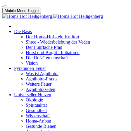
Mobile Menu Toggle
Die Basis
Der Homa-Hof - ein Kraftort
Shree - Wiederbelebung der Veden
Der Fünffache Pfad
Horst und Birgitt - Initiatoren
Die Hof-Gemeinschaft
Vision
Pyramiden-Feuer
Was ist Agnihotra
Agnihotra-Praxis
Weitere Feuer
Agnihotrazeiten
Universeller Nutzen
Ökologie
Spiritualität
Gesundheit
Wissenschaft
Homa-Anbau
Gesunde Bienen