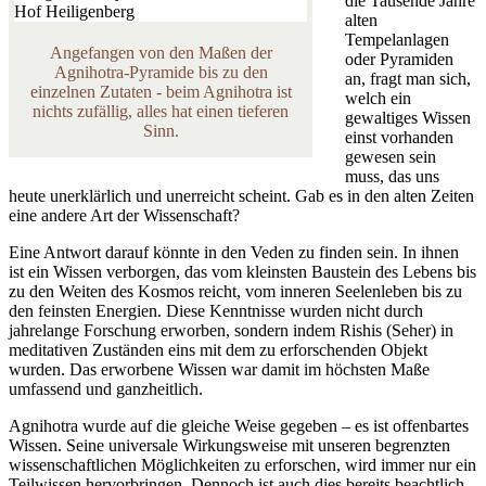
die Tausende Jahre
alten
Tempelanlagen
Angefangen von den Maßen der
oder Pyramiden
Agnihotra-Pyramide bis zu den
an, fragt man sich,
einzelnen Zutaten - beim Agnihotra ist
welch ein
nichts zufällig, alles hat einen tieferen
gewaltiges Wissen
Sinn.
einst vorhanden
gewesen sein
muss, das uns
heute unerklärlich und unerreicht scheint. Gab es in den alten Zeiten
eine andere Art der Wissenschaft?
Eine Antwort darauf könnte in den Veden zu finden sein. In ihnen
ist ein Wissen verborgen, das vom kleinsten Baustein des Lebens bis
zu den Weiten des Kosmos reicht, vom inneren Seelenleben bis zu
den feinsten Energien. Diese Kenntnisse wurden nicht durch
jahrelange Forschung erworben, sondern indem Rishis (Seher) in
meditativen Zuständen eins mit dem zu erforschenden Objekt
wurden. Das erworbene Wissen war damit im höchsten Maße
umfassend und ganzheitlich.
Agnihotra wurde auf die gleiche Weise gegeben – es ist offenbartes
Wissen. Seine universale Wirkungsweise mit unseren begrenzten
wissenschaftlichen Möglichkeiten zu erforschen, wird immer nur ein
Teilwissen hervorbringen. Dennoch ist auch dies bereits beachtlich.