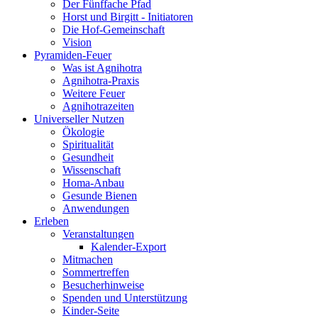
Der Fünffache Pfad
Horst und Birgitt - Initiatoren
Die Hof-Gemeinschaft
Vision
Pyramiden-Feuer
Was ist Agnihotra
Agnihotra-Praxis
Weitere Feuer
Agnihotrazeiten
Universeller Nutzen
Ökologie
Spiritualität
Gesundheit
Wissenschaft
Homa-Anbau
Gesunde Bienen
Anwendungen
Erleben
Veranstaltungen
Kalender-Export
Mitmachen
Sommertreffen
Besucherhinweise
Spenden und Unterstützung
Kinder-Seite