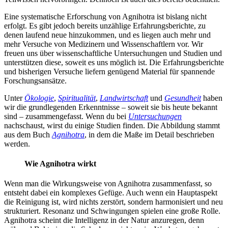
Eine systematische Erforschung von Agnihotra ist bislang nicht
erfolgt. Es gibt jedoch bereits unzählige Erfahrungsberichte, zu
denen laufend neue hinzukommen, und es liegen auch mehr und
mehr Versuche von Medizinern und Wissenschaftlern vor. Wir
freuen uns über wissenschaftliche Untersuchungen und Studien und
unterstützen diese, soweit es uns möglich ist. Die Erfahrungsberichte
und bisherigen Versuche liefern genügend Material für spannende
Forschungsansätze.
Unter
Ökologie
,
Spiritualität
,
Landwirtschaft
und
Gesundheit
haben
wir die grundlegenden Erkenntnisse – soweit sie bis heute bekannt
sind – zusammengefasst. Wenn du bei
Untersuchungen
nachschaust, wirst du einige Studien finden. Die Abbildung stammt
aus dem Buch
Agnihotra
, in dem die Maße im Detail beschrieben
werden.
Wie Agnihotra wirkt
Wenn man die Wirkungsweise von Agnihotra zusammenfasst, so
entsteht dabei ein komplexes Gefüge. Auch wenn ein Hauptaspekt
die Reinigung ist, wird nichts zerstört, sondern harmonisiert und neu
strukturiert. Resonanz und Schwingungen spielen eine große Rolle.
Agnihotra scheint die Intelligenz in der Natur anzuregen, denn