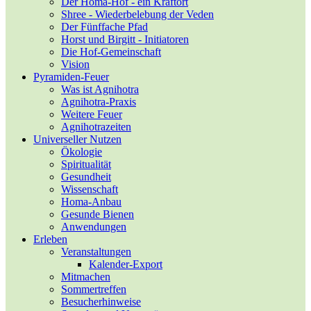
Der Homa-Hof - ein Kraftort
Shree - Wiederbelebung der Veden
Der Fünffache Pfad
Horst und Birgitt - Initiatoren
Die Hof-Gemeinschaft
Vision
Pyramiden-Feuer
Was ist Agnihotra
Agnihotra-Praxis
Weitere Feuer
Agnihotrazeiten
Universeller Nutzen
Ökologie
Spiritualität
Gesundheit
Wissenschaft
Homa-Anbau
Gesunde Bienen
Anwendungen
Erleben
Veranstaltungen
Kalender-Export
Mitmachen
Sommertreffen
Besucherhinweise