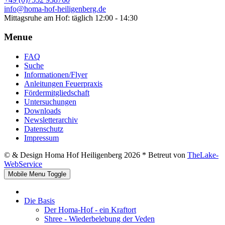
info@homa-hof-heiligenberg.de
Mittagsruhe am Hof: täglich 12:00 - 14:30
Menue
FAQ
Suche
Informationen/Flyer
Anleitungen Feuerpraxis
Fördermitgliedschaft
Untersuchungen
Downloads
Newsletterarchiv
Datenschutz
Impressum
© & Design Homa Hof Heiligenberg 2026 * Betreut von
TheLake-
WebService
Mobile Menu Toggle
Die Basis
Der Homa-Hof - ein Kraftort
Shree - Wiederbelebung der Veden