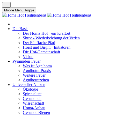
Mobile Menu Toggle
Die Basis
Der Homa-Hof - ein Kraftort
Shree - Wiederbelebung der Veden
Der Fünffache Pfad
Horst und Birgitt - Initiatoren
Die Hof-Gemeinschaft
Vision
Pyramiden-Feuer
Was ist Agnihotra
Agnihotra-Praxis
Weitere Feuer
Agnihotrazeiten
Universeller Nutzen
Ökologie
Spiritualität
Gesundheit
Wissenschaft
Homa-Anbau
Gesunde Bienen