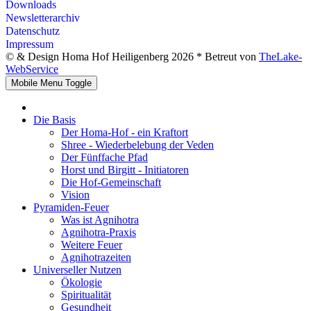
Downloads
Newsletterarchiv
Datenschutz
Impressum
© & Design Homa Hof Heiligenberg 2026 * Betreut von
TheLake-
WebService
Mobile Menu Toggle
Die Basis
Der Homa-Hof - ein Kraftort
Shree - Wiederbelebung der Veden
Der Fünffache Pfad
Horst und Birgitt - Initiatoren
Die Hof-Gemeinschaft
Vision
Pyramiden-Feuer
Was ist Agnihotra
Agnihotra-Praxis
Weitere Feuer
Agnihotrazeiten
Universeller Nutzen
Ökologie
Spiritualität
Gesundheit