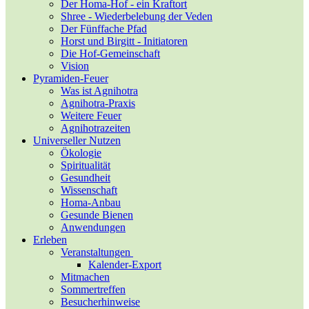
Der Homa-Hof - ein Kraftort
Shree - Wiederbelebung der Veden
Der Fünffache Pfad
Horst und Birgitt - Initiatoren
Die Hof-Gemeinschaft
Vision
Pyramiden-Feuer
Was ist Agnihotra
Agnihotra-Praxis
Weitere Feuer
Agnihotrazeiten
Universeller Nutzen
Ökologie
Spiritualität
Gesundheit
Wissenschaft
Homa-Anbau
Gesunde Bienen
Anwendungen
Erleben
Veranstaltungen
Kalender-Export
Mitmachen
Sommertreffen
Besucherhinweise